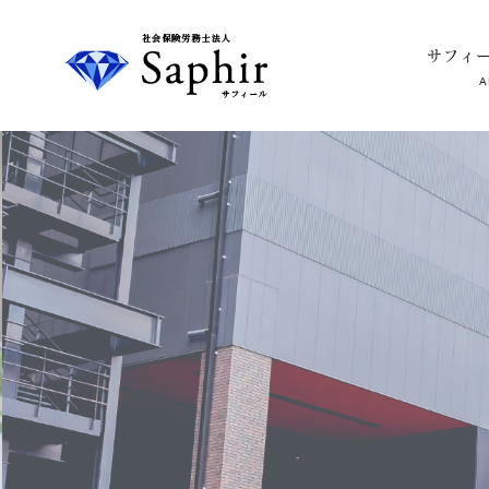
サフィ
A
社会保険労
務士法人 サ
フィール