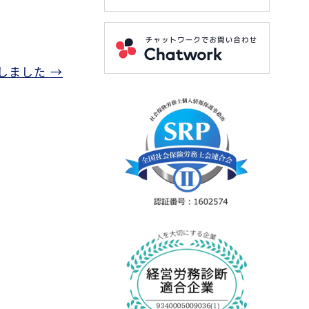
しました
→