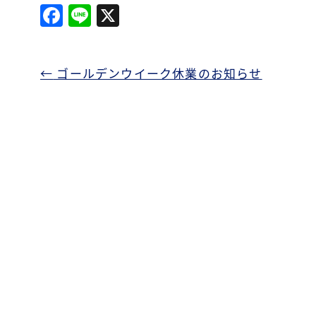
F
Li
X
a
n
c
e
←
ゴールデンウイーク休業のお知らせ
e
b
o
o
k