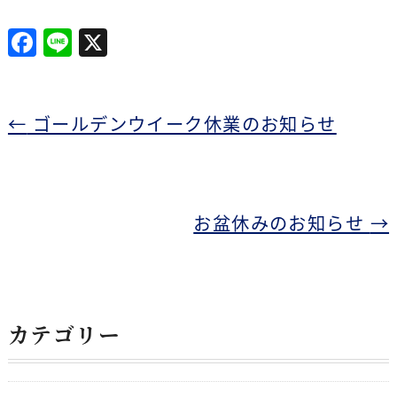
F
Li
X
a
n
c
e
e
←
ゴールデンウイーク休業のお知らせ
b
o
o
お盆休みのお知らせ
→
k
カテゴリー